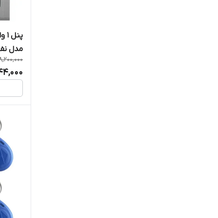
پنل
مدل نفیس (۱ ت
8,200,000
44,000