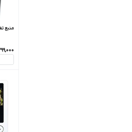
منبع تغ
399,000