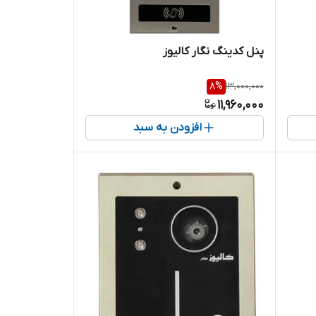
پنل کدینگ نگار کالیوز
8
%
13,000,000
11,960,000
افزودن به سبد