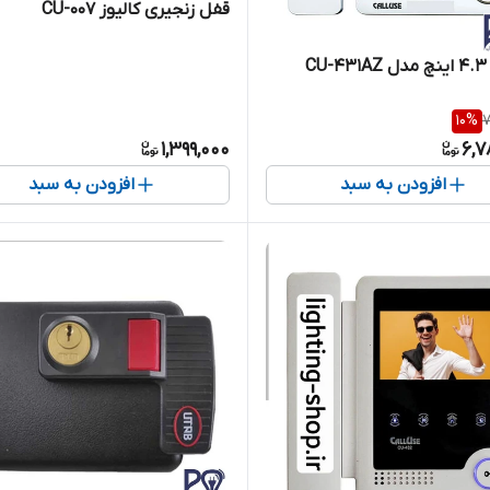
قفل زنجیری کالیوز CU-007
مانیتور 4.3 اینچ مدل CU-431AZ
10
%
7
1,399,000
6,7
افزودن به سبد
افزودن به سبد