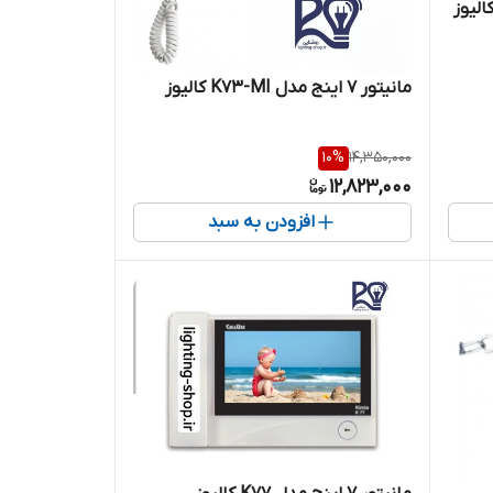
مانیتور ۷ اینج مدل K73-MI کالیوز
10
%
14,350,000
12,823,000
افزودن به سبد