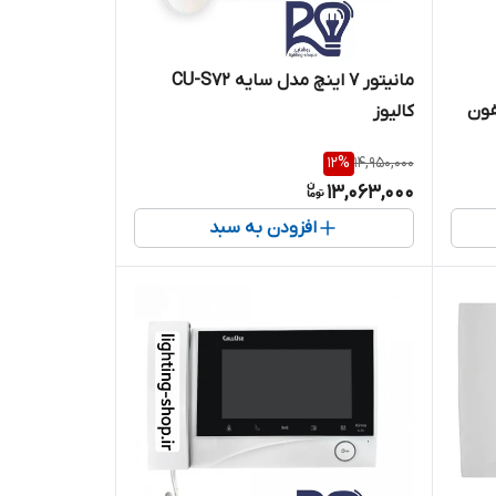
مانیتور 7 اینچ مدل سایه CU-S72
فون
کالیوز
12
%
14,950,000
13,063,000
افزودن به سبد