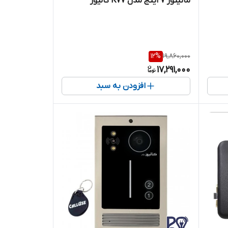
مانیتور ۷ اینج مدل K77 کالیوز
12
%
19,860,000
17,291,000
افزودن به سبد