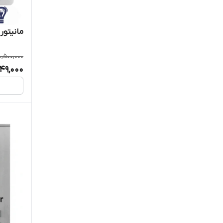
مانیتور 4.3 اینچ مدل 433 کالیو
0,500,000
449,000