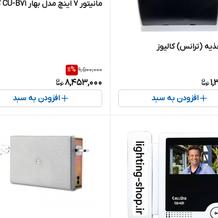
مانیتور ۷ اینچ مدل بهار CU-B71 کالیوز
ذیه (ترانس) کالیوز
11
%
9,500,000
8,453,000
1,
افزودن به سبد
افزودن به سبد