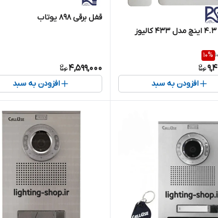
قفل برقی ۸۹۸ یوتاب
ز
10
%
1
4,599,000
9,
افزودن به سبد
افزودن به سبد