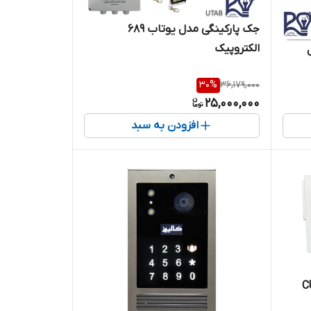
جک پارکینگی مدل یوتاب ۶۸۹
الکتروپیک
30
%
36,179,000
25,000,000
افزودن به سبد
ر CU-B41