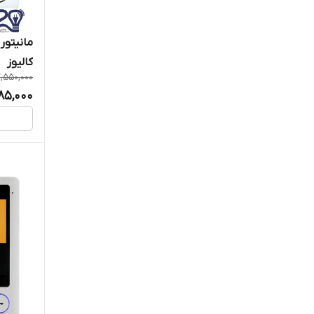
کالیوز
,550,000
85,000