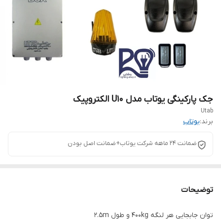
جک پارکینگی یوتاب مدل U10 الکتروپیک
Utab
برند:
یوتاب
ضمانت 24 ماهه شرکت یوتاب+ضمانت اصل بودن
توضیحات
توان جابجایی هر لنگه 400kg و طول 2.5m