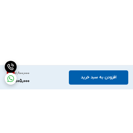
7,900,000
5
%
افزودن به سبد خرید
7,505,000