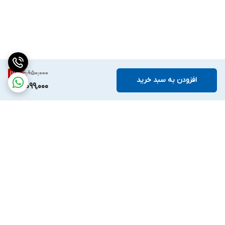
4,950,000
17
%
افزودن به سبد خرید
4,099,000
برگشت به بالا