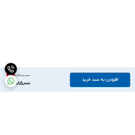
8,300,000
5
%
افزودن به سبد خرید
7,885,000