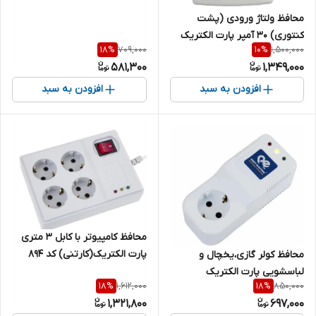
محافظ ولتاژ ورودی (پشت
کنتوری) ۳۰ آمپر پارت الکتریک
709,000
1,500,000
18
%
10
%
کد ۵۱۳۷
581,300
1,349,000
افزودن به سبد
افزودن به سبد
محافظ کامپیوتر با کابل ۳ متری
پارت الکتریک(کارتنی) کد ۸۹۴
محافظ کولر گازی،یخچال و
لباسشویی پارت الکتریک
1,612,000
850,000
18
%
18
%
(کارتنی) کد ۶۸۹
1,321,800
697,000