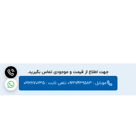
جهت اطلاع از قیمت و موجودی تماس بگیرید.
موبایل : 09227439583 تلفن ثابت : 02166170235