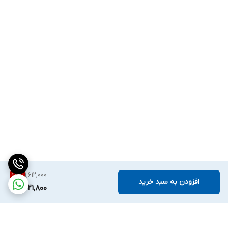
1,612,000
18
%
افزودن به سبد خرید
1,321,800