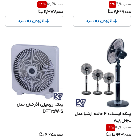
15,990,000
2,900,000
28
%
6
%
11,377,000
2,699,000
افزودن به سبد
افزودن به سبد
پنکه رومیزی آذرخش مدل
DFT25W2S
پنکه ایستاده ۴ حالته ارشیا مدل
۶۱۶۰_۲۸۸۱
14,990,000
26
%
2,250,000
10,993,000