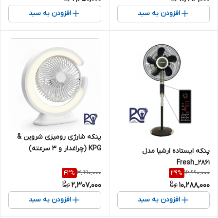
افزودن به سبد
افزودن به سبد
پنکه شارژی رومیزی شروین &
KPG (چراغدار و ۳ سرعته)
پنکه ایستاده ارشیا مدل
۲۸۶۱_Fresh
3,990,000
16,990,000
42
%
39
%
2,307,000
10,288,000
افزودن به سبد
افزودن به سبد