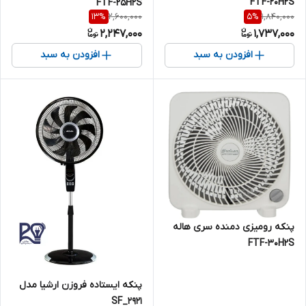
FTF-20H2S
FTF-25H2S
2,600,000
1,840,000
13
%
5
%
2,247,000
1,737,000
افزودن به سبد
افزودن به سبد
پنکه رومیزی دمنده سری هاله
FTF-30H2S
پنکه ایستاده فروزن ارشیا مدل
۲۹۲۱_SF