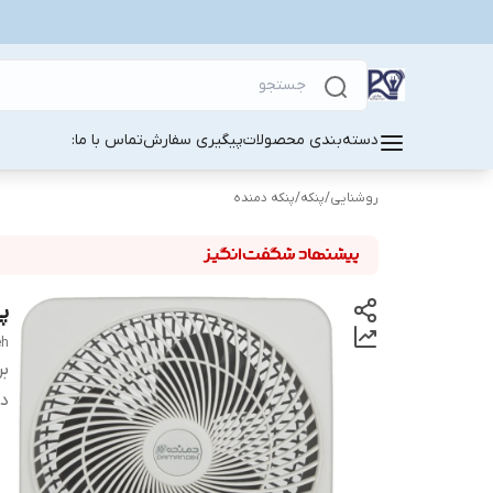
دسته‌بندی محصولات
پیگیری سفارش
تماس با ما:
روشنایی
/
پنکه
/
پنکه دمنده
پن
eh
بر
دس