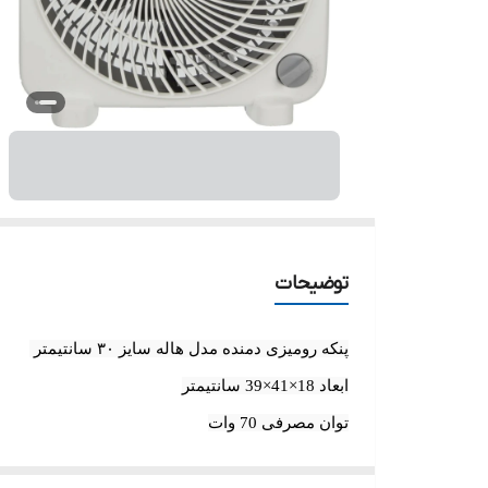
توضیحات
پنکه رومیزی دمنده مدل هاله سایز ۳۰ سانتیمتر
ابعاد 18×41×39 سانتیمتر
توان مصرفی 70 وات
سرعت چرخش 2200 دور در دقیقه