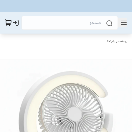
روشنایی
/
پنکه