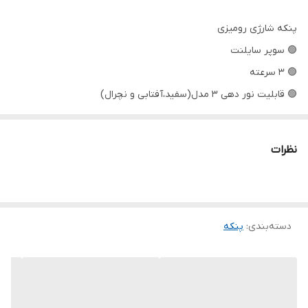
پنکه شارژی رومیزی
🟢 سوپر سایلنت
🟢 ۳ سرعته
🟢 قابلیت نور دهی ۳ مدل(سفید،آفتابی و نچرال)
🟢 دارای کابل TYP C
🟢 ۱ سال ضمانت
نظرات
🟢 باطری قوی و قابل شارژ
🟢 قابل حمل
دسته‌بندی
:
پنکه