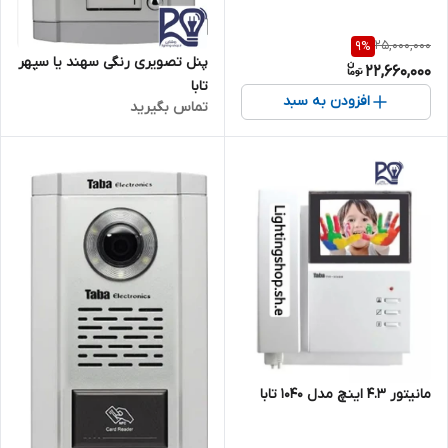
25,000,000
9
%
پنل تصویری رنگی سهند یا سپهر
22,660,000
تابا
افزودن به سبد
تماس بگیرید
مانیتور ۴.۳ اینچ مدل ۱۰۴۰ تابا