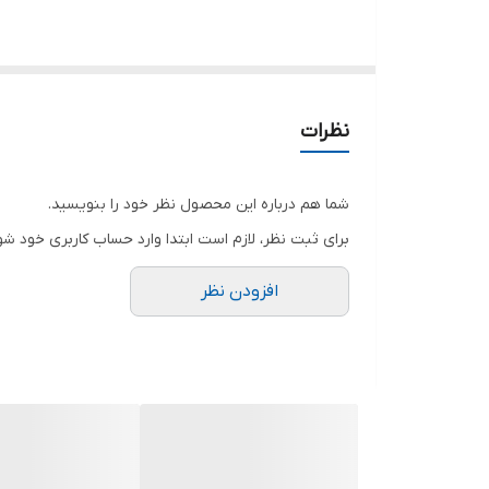
💦 پمپ کولر مگاژن؛ ترکیبی از قدرت، آرامش و ماندگاری
اگر به دنبال پمپی هستید که سال‌ها بدون دردسر و افت
نظرات
توانسته رضایت مصرف‌کنندگان و سرویس‌کاران حرفه‌ای ر
شما هم درباره این محصول نظر خود را بنویسید.
✅ دارای نشان استاندارد و کد استعلام اصالت کالا
برای ثبت نظر، لازم است ابتدا وارد حساب کاربری خود شو
✅ تولید ایران
افزودن نظر
چرا پمپ کولر مگاژن؟
🔹 شفت استیل ضدزنگ
استفاده از شفت استیل مقاوم، دوام بالا و عملکردی پاید