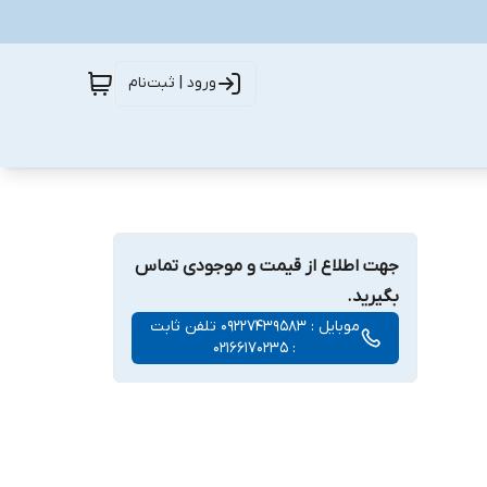
ورود | ثبت‌نام
جهت اطلاع از قیمت و موجودی تماس
بگیرید.
موبایل : 09227439583 تلفن ثابت
: 02166170235