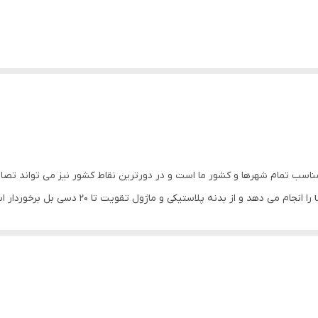
ناسب تمام شهرها و کشور ما است و در دورترین نقاط کشور نیز می تواند تصاویر 
نماید.آنتن رومیزی اکتیو هانی مدل 2020 تقویت با
چک و مناسب می تواند در کنار تلوزیون و یا گیرنده قرار بگیرد و اگر درجای م