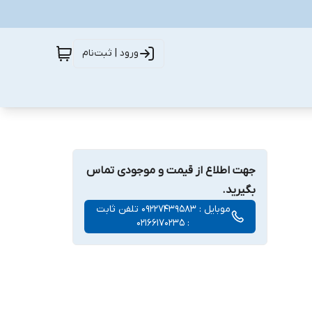
ورود | ثبت‌نام
جهت اطلاع از قیمت و موجودی تماس
بگیرید.
موبایل : 09227439583 تلفن ثابت
: 02166170235