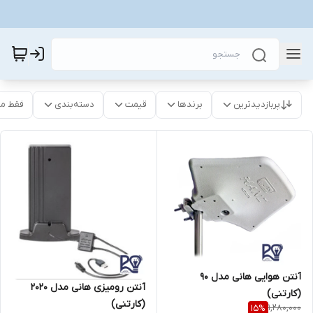
پربازدیدترین
برندها
قیمت
دسته‌بندی
فقط م
آنتن هوایی هانی مدل 90
آنتن رومیزی هانی مدل 2020
(کارتنی)
(کارتنی)
1,280,000
15
%