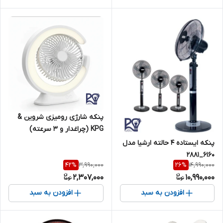
پنکه شارژی رومیزی شروین &
KPG (چراغدار و ۳ سرعته)
پنکه ایستاده ۴ حالته ارشیا مدل
۶۱۶۰_۲۸۸۱
3,990,000
14,990,000
42
%
26
%
2,307,000
10,990,000
افزودن به سبد
افزودن به سبد