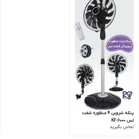
پنکه شروین ۴ منظوره شفت
لس KF-6000
تماس بگیرید