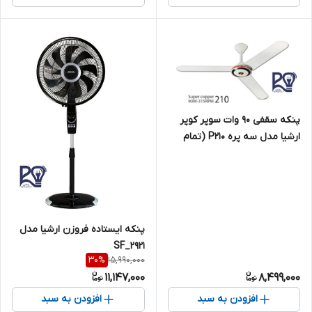
پنکه سقفی 90 وات سوپر کوپر
ارشیا مدل سه پره P210 (تمام
پیچ مس)
پنکه ایستاده فروزن ارشیا مدل
۲۹۲۱_SF
15,990,000
30
%
11,147,000
8,499,000
افزودن به سبد
افزودن به سبد