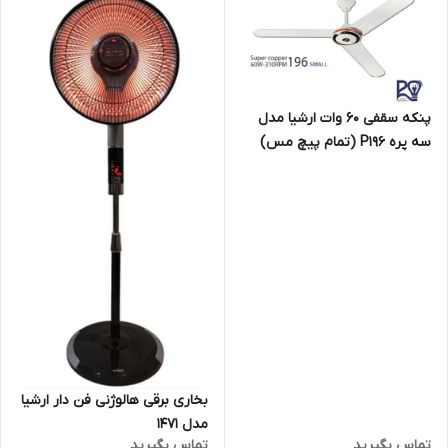
پنکه سقفی ۶۰ وات ارشیا مدل
سه پره P196 (تمام پیچ مس)
بخاری برقی هالوژنی فن دار ارشیا
مدل ۱۴۷۱
تماس بگیرید
تماس بگیرید