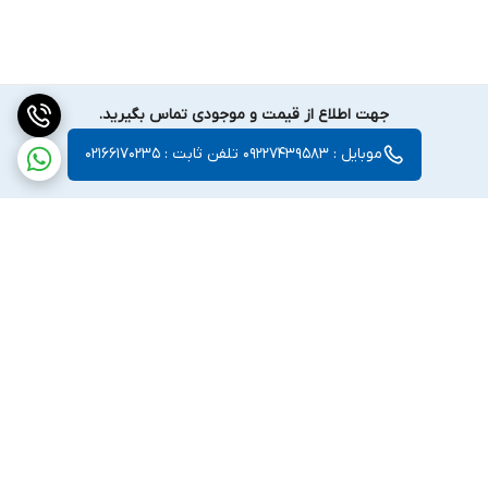
جهت اطلاع از قیمت و موجودی تماس بگیرید.
موبایل : 09227439583 تلفن ثابت : 02166170235
برگشت به بالا