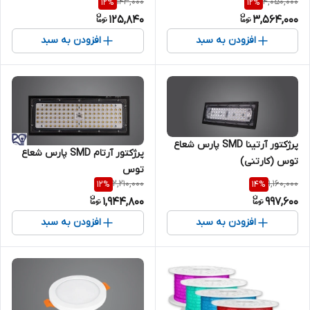
143,000
4,050,000
12
%
12
%
125,840
3,564,000
افزودن به سبد
افزودن به سبد
پرژکتور آرتینا SMD پارس شعاع
پرژکتور آرتام SMD پارس شعاع
توس (کارتنی)
توس
2,210,000
1,160,000
12
%
14
%
1,944,800
997,600
افزودن به سبد
افزودن به سبد