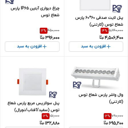
چراغ دیواری آبتین IP65 پارس
شعاع توس
پنل لایت صدفی 60*60 پارس
شعاع توس (کارتنی)
450,000
5,240,000
12
%
14
%
396,000
4,506,400
افزودن به سبد
افزودن به سبد
وال واشر پارس شعاع توس
(کارتنی)
پنل سولاریس مربع پارس شعاع
توس (سفید/آفتاب/نچرال)
151,000
790,000
12
%
12
%
132,880
695,200