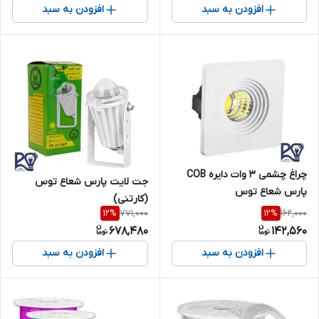
افزودن به سبد
افزودن به سبد
چراغ چشمی 3 وات دایره COB
جت لایت پارس شعاع توس
پارس شعاع توس
(کارتنی)
771,000
162,000
12
%
12
%
678,480
142,560
افزودن به سبد
افزودن به سبد