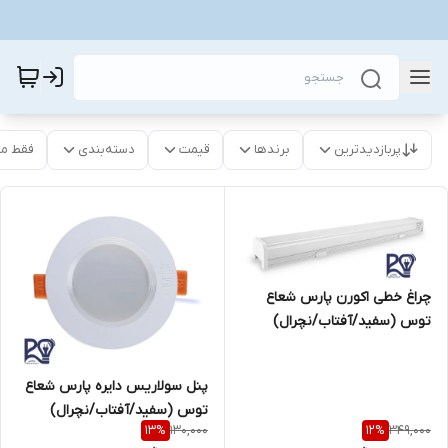
پربازدیدترین
برندها
قیمت
دسته‌بندی
فقط م
چراغ خطی اکورن پارس شعاع
توس (سفید/آفتاب/نچرال)
پنل سولاریس دایره پارس شعاع
توس (سفید/آفتاب/نچرال)
130,000
349,000
13
%
12
%