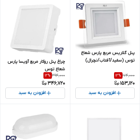
پنل گلاریس مربع پارس شعاع
توس (سفید/آفتاب/نچرال)
چراغ پنل روکار مربع آویسا پارس
شعاع توس
394,000
174,000
12
%
12
%
346,720
153,120
افزودن به سبد
افزودن به سبد