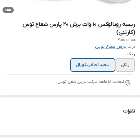
ریسه رویالوکس ۱۰ وات برش ۲۰ پارس شعاع توس
(کارتنی)
Pars shoa
برند:
پارس شعاع توس
رنگ
رنگی
سفید،آفتابی،نچرال
ضمانت 18 ماهه شرکت پارس شعاع توس
نظرات