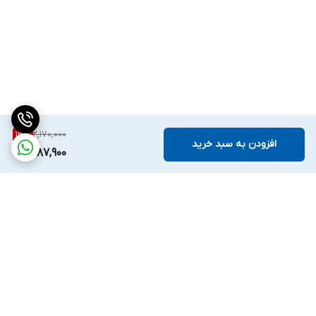
2,170,000
13
%
افزودن به سبد خرید
1,887,900
برگشت به بالا