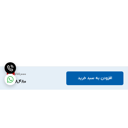
771,000
12
%
افزودن به سبد خرید
678,480