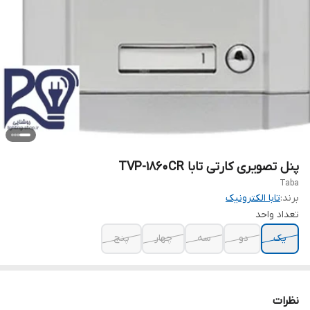
پنل تصویری کارتی تابا TVP-1860CR
Taba
برند:
تابا الکترونیک
تعداد واحد
یک
دو
سه
چهار
پنج
نظرات