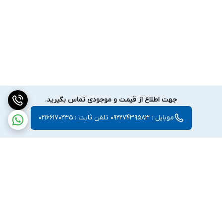
جهت اطلاع از قیمت و موجودی تماس بگیرید.
موبایل : 09227439583 تلفن ثابت : 02166170235