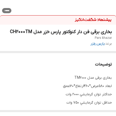
بخاری برقی فن دار کنوکتور پارس خزر مدل CH2000TM
Pars khazar
برند:
پارس خزر
توضیحات
بخاری برقی مدل TM2000
ابعاد 580عرض*460ارتفاع*120عمق
حداکثر توان گرمايشي 2000 وات
حداقل توان گرمايشي 750 وات
ترموستات ايمني