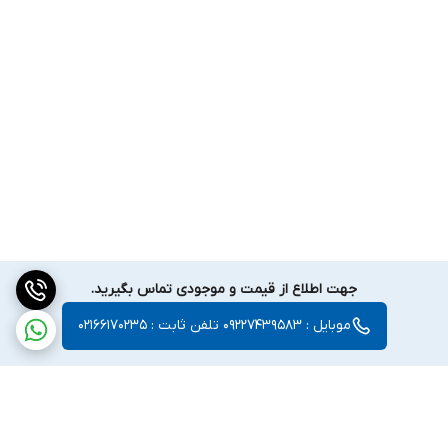
جهت اطلاع از قیمت و موجودی تماس بگیرید.
موبایل : 09227439583 تلفن ثابت : 02166170235