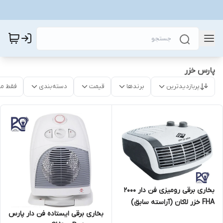
پارس خزر
پربازدیدترین
برندها
قیمت
دسته‌بندی
فقط م
بخاری برقی رومیزی فن دار 2000
FHA خزر لاکان (آراسته سابق)
بخاری برقی ایستاده فن دار پارس