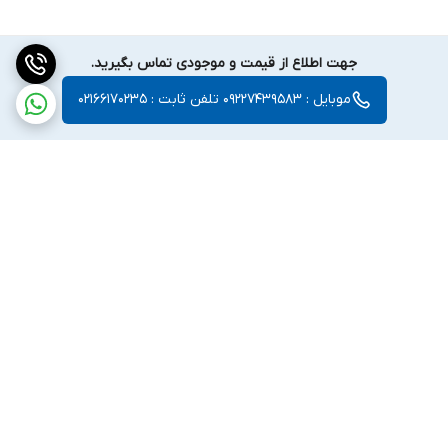
جهت اطلاع از قیمت و موجودی تماس بگیرید.
موبایل : 09227439583 تلفن ثابت : 02166170235
برگشت به بالا