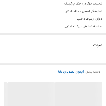
قابلیت بازکردن جک پارکینگ
نمایشگر لمسی ، حافظه دار
دارای ارتباط داخلی
صفحه نمایش بزرگ 7 اینچی
دارای حافظه داخلی برای ذخیره 200 تصویر
قابلیت افزودن حافظه با اضافه کردن SD کارت
نظرات
قابلیت فیلمبرداری همراه با صدای مراجعه کننده
قابلیت اتصال به 2 درب ورودی
قابلیت اتصال به 2 دوربین مداربسته
دسته‌بندی
:
دارای زبان فارسی و انگلیسی
آیفون تصویری تابا
دارای تقویم شمسی و میلادی
پنل سنهد یا سپهر
ترانس تابا