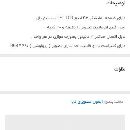
توضیحات
دارای صفحه نمایشگر 4.3 اینچ TFT LCD سیستم پال .
زمان قطع اتوماتیک تصویر : 1 دقیقه و 30 ثانیه
قابل اتصال حداکثر 3 مانیتور بصورت موازی در هر واحد .
دارای کنتراست بالا و قابلیت جداسازی تصویر ( رزولوشن ) 480 * RGB
*272 DOT.
پنل رنگی سهند یا سپهر تابا
نظرات
ترانس تابا
دسته‌بندی
:
آیفون تصویری تابا