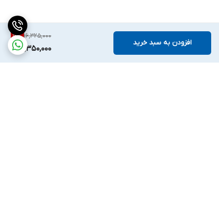
16,325,000
12
%
افزودن به سبد خرید
14,350,000
برگشت به بالا