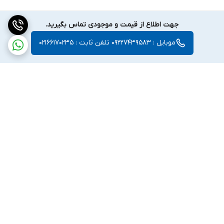
جهت اطلاع از قیمت و موجودی تماس بگیرید.
موبایل : 09227439583 تلفن ثابت : 02166170235
برگشت به بالا