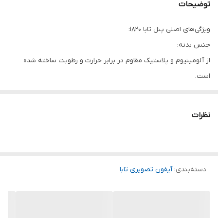
توضیحات
ویژگی‌های اصلی پنل تابا ۱۸۲۰:
جنس بدنه:
از آلومینیوم و پلاستیک مقاوم در برابر حرارت و رطوبت ساخته شده
است.
دوربین:
مجهز به دوربین سونی با کیفیت 1.3 اینچ و سنسور CCD با قابلیت دید
نظرات
در شب.
دید در شب:
دارای فلاشر با نور ملایم برای دید در شب و تشخیص اسامی واحدها.
ضد آب:
دسته‌بندی
:
آیفون تصویری تابا
دارای بدنه ضد آب و مقاوم در برابر باران.
صدای زنگ:
پخش صدای زنگ همزمان با داخل ساختمان برای مراجعه کننده.