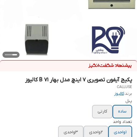
پکیج آیفون تصویری 7 اینچ مدل بهار B 71 کالیوز
CALLUSE
برند:
کالیوز
پنل
ساده
کارتی
تعداد واحد
1 واحدی
2 واحدی
3واحدی