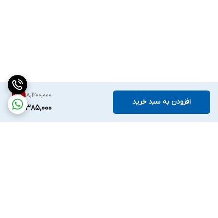
18,300,000
5
%
افزودن به سبد خرید
17,385,000
برگشت به بالا