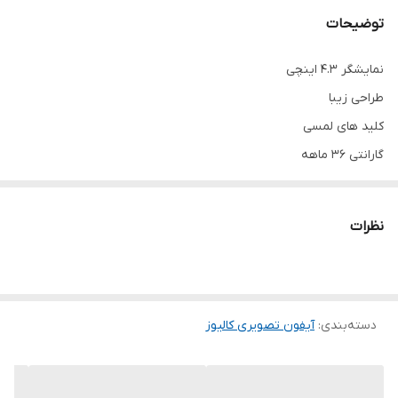
توضیحات
نمایشگر 4.3 اینچی
طراحی زیبا
کلید های لمسی
گارانتی 36 ماهه
کارآمد و اقتصادی
صفحه نمایش ضد خش
نظرات
امکان نصب در هر دوحالت چهار سیم و پنج سیم
پنل نگار ساده یا کارتی
ترانس کالیوز
دسته‌بندی
:
آیفون تصویری کالیوز