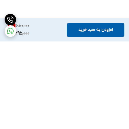
16,100,000
5
%
افزودن به سبد خرید
15,295,000
برگشت به بالا