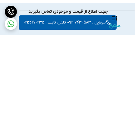
جهت اطلاع از قیمت و موجودی تماس بگیرید.
موبایل : 09227439583 تلفن ثابت : 02166170235
مشخ
0 دیدگاه ثبت شده، نظر تو چیه؟
برای درج نظر وارد شو یا ثبت‌نام کن
ورود / ثبت‌نام
برگشت به بالا