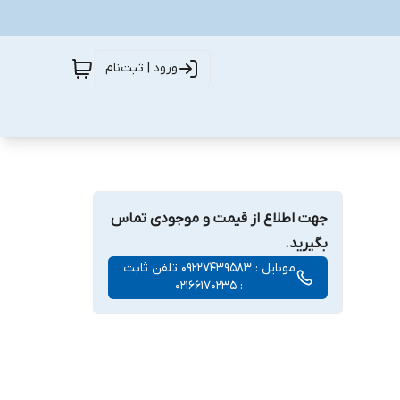
ورود | ثبت‌نام
جهت اطلاع از قیمت و موجودی تماس
بگیرید.
موبایل : 09227439583 تلفن ثابت
: 02166170235