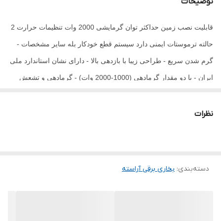
توضیحات
قابلیت نصب زمین حداکثر توان گرمایشی 2000 وات تنظیمات حرارت 2 
حالته ترموستات ایمنی دارد سیستم قطع خودکار بله سایر مشخصات - 
گرم شدن سریع - طراحی زیبا با بازدهی بالا - دارای نشان استاندارد ملی 
ایران - با دو مقدار گرمادهی (1000-2000 وات) - گرمادهی و تشعش 
پیرامون بخاری - دارای دستگیره جهت حمل آسان و ایمن - مجهز به کلید 
قطع کن اتوماتیک برق در صورت واژگونی
نظرات
دسته‌بندی
:
بخاری برقی آراسته