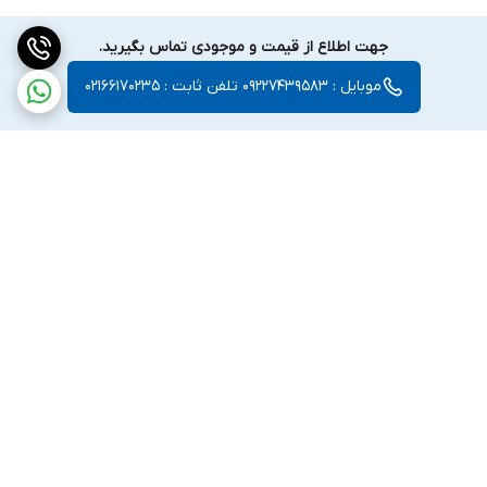
جهت اطلاع از قیمت و موجودی تماس بگیرید.
موبایل : 09227439583 تلفن ثابت : 02166170235
برگشت به بالا