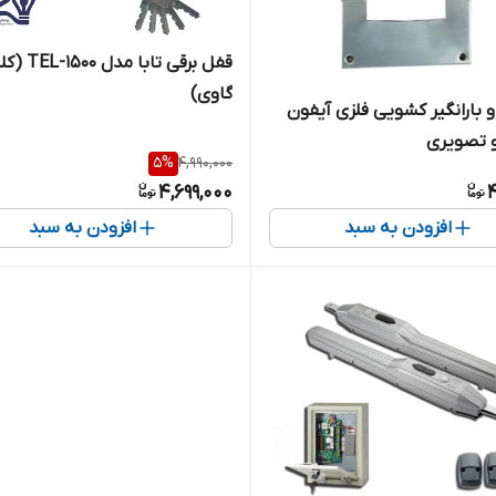
قفل برقی تابا مدل -1500
گاوی)
 بارانگیر کشویی فلزی آیفون
 تصویری
5
%
4,990,000
4,699,000
4
افزودن به سبد
افزودن به سبد