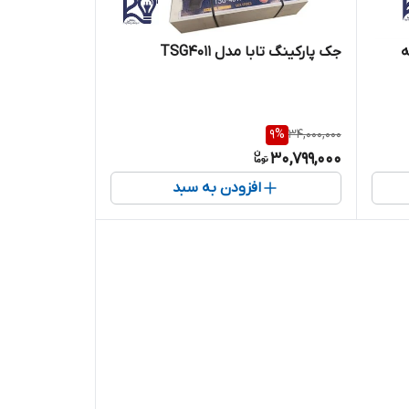
TEL (کله
جک پارکینگ تابا مدل TSG4011
9
%
34,000,000
30,799,000
افزودن به سبد