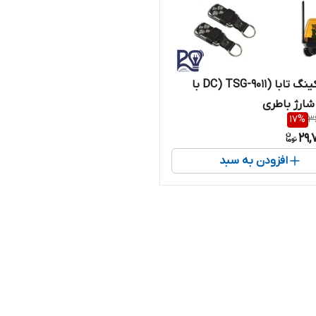
جک پارکینگ تابا (DC) TSG-9011 با
شارژ باطری
17
%
3
29,
افزودن به سبد