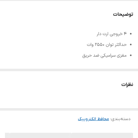
توضیحات
4 خروجی ارت دار
حداکثر توان 2550 وات
مغزی سرامیکی ضد حریق
مقاوم در برابر حرارت و غیر قابل اشتعال
زمان تاخیر 60 ثانیه
نظرات
طول کابل 10%± 2 متر
جنس بدنه ABS-PC
حداکثر جریان ورودی قابل تحمل 10 آمپر
دسته‌بندی
:
محافظ الکتروپیک
2 پورت 5V2A USB
LED نشانگر وضعیت ولتاژ