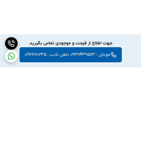
جهت اطلاع از قیمت و موجودی تماس بگیرید.
موبایل : 09227439583 تلفن ثابت : 02166170235
برگشت به بالا