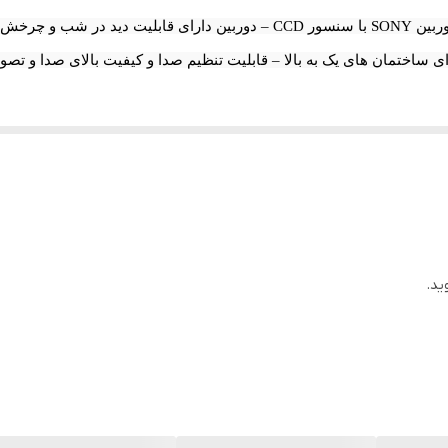
پنل آیفون تصویری الکتروپیک مدل 1086 – مجهز به دوربین SONY با سنسور CCD –
ای ساختمان های یک به بالا – قابلیت تنظیم صدا و کیفیت بالای صدا و تصو
ید.