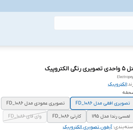
حدی تصویری رنگی الکتروپیک
Electrope
ند:
الکتروپیک
حفه
تصویری افقی مدل FD_1086
تصویری عمودی مدل FD_1086
لمسی رندا مدل ۱۱۹۵
کارتی FD_1086
وای فای FD_1086
ته‌بندی
:
آیفون تصویری الکتروپیک