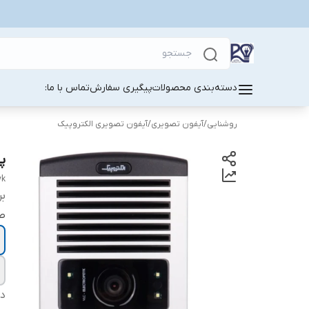
دسته‌بندی محصولات
پیگیری سفارش
تماس با ما:
روشنایی
/
آیفون تصویری
/
آیفون تصویری الکتروپیک
پنل ۵ وا
yk
بر
ص
دس