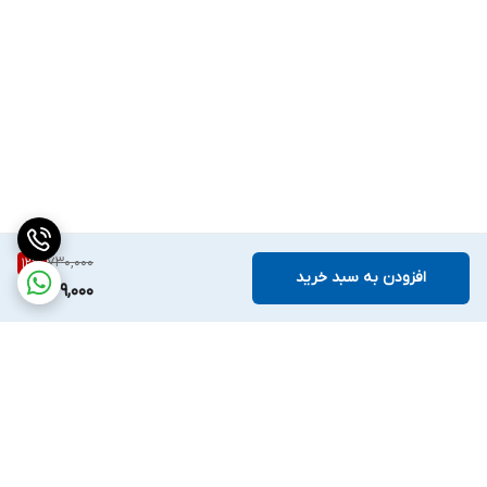
730,000
12
%
افزودن به سبد خرید
639,000