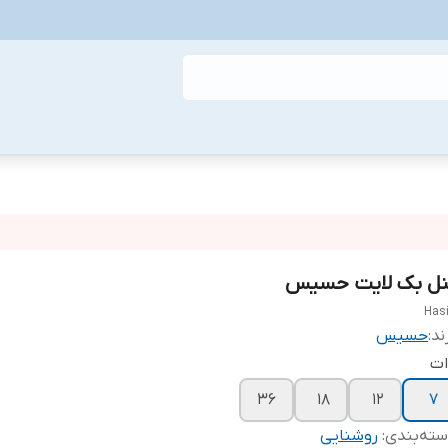
نل بک لایت حسیس
Has
ند:
حسیس
ات
36
18
12
7
ته‌بندی
:
روشنایی