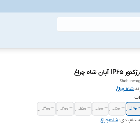
تور IP65 آبان شاه چراغ
Shahchera
ند:
شاه چراغ
ات
300
200
150
100
50
30
ته‌بندی
:
شاهچراغ