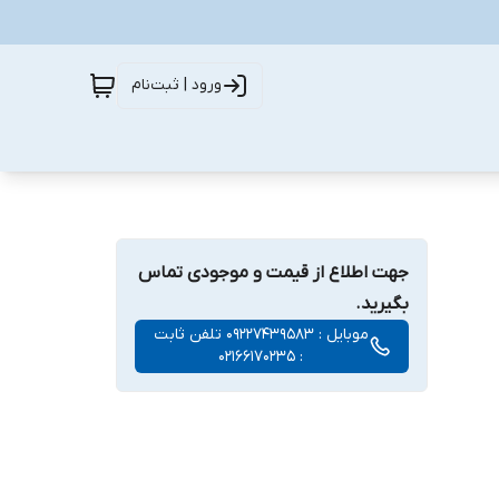
ورود | ثبت‌نام
جهت اطلاع از قیمت و موجودی تماس
بگیرید.
موبایل : 09227439583 تلفن ثابت
: 02166170235