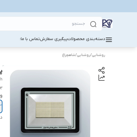
دسته‌بندی محصولات
پیگیری سفارش
تماس با ما:
روشنایی
/
روشنایی
/
شاهچراغ
پرژک
gh
بر
و
دس