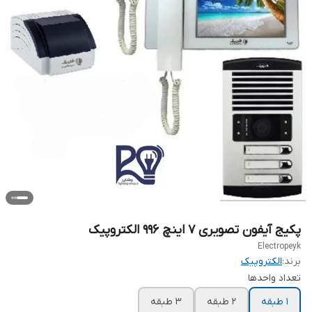
پکیج آیفون تصویری ۷ اینچ ۹۹۶ الکتروپیک
Electropeyk
برند:
الکتروپیک
تعداد واحدها
۱ طبقه
۲ طبقه
۳ طبقه