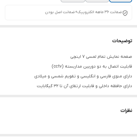
ضمانت 36 ماهه الکتروپیک+ضمانت اصل بودن
توضیحات
صفحه نمایش تمام لمسی 7 اینچی
قابلیت اتصال به دو دوربین مداربسته (cctv)
دارای منوی فارسی و انگلیسی و تقویم شمسی و میلادی
دارای حافظه داخلی و قابلیت ارتقای آن تا 32 گیگابایت
دارای فابلیت بازکردن درب پارکینگ
برخورداری از قابلیت فراخوانی آسانسور
نظرات
دارای اینترکام یا قابلیت ارتباط بین واحدها
قابلیت عکس و فیلمبرداری با درج تاریخ و زمان
صحفه رنگی مدل ۱۰۸۶