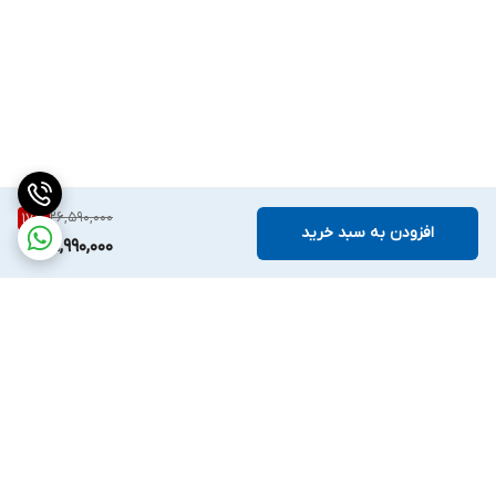
26,590,000
17
%
افزودن به سبد خرید
21,990,000
برگشت به بالا