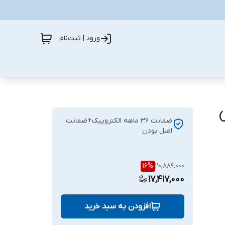
ورود | ثبت‌نام
ضمانت 36 ماهه الکتروپیک+ضمانت
اصل بودن
16
%
20,889,000
17,417,000
افزودن به سبد خرید