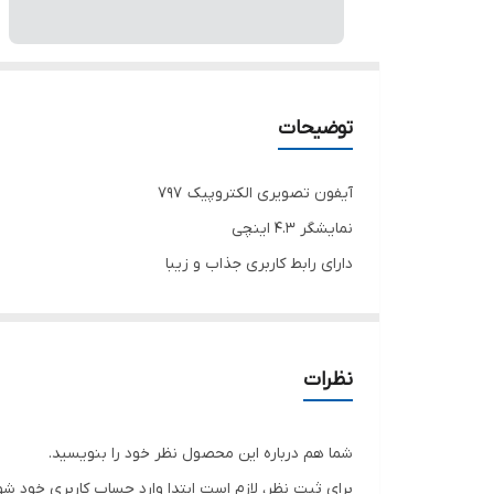
توضیحات
آیفون تصویری الکتروپیک ۷۹۷
نمایشگر 4.3 اینچی
دارای رابط کاربری جذاب و زیبا
باحافظه با قابلیت اتصال فقط به یک پنل تصویری
گارانتی 36 ماهه الکتروپیک
پنل جلو دری ۱۰۸۶ الکترپیک
نظرات
ترانس الکتروپیک
شما هم درباره این محصول نظر خود را بنویسید.
برای ثبت نظر، لازم است ابتدا وارد حساب کاربری خود شو