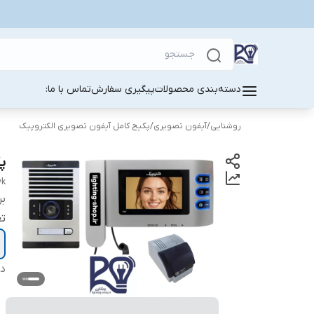
دسته‌بندی محصولات
پیگیری سفارش
تماس با ما:
روشنایی
/
آیفون تصویری
/
پکیج کامل آیفون تصویری الکتروپیک
پکی
yk
بر
تع
دس