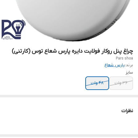
چراغ پنل روکار فولایت دایره پارس شعاع توس (کارتنی)
Pars shoa
برند:
پارس شعاع
سایز
۳۶ وات
۴۸ وات
نظرات