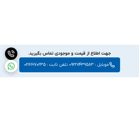
جهت اطلاع از قیمت و موجودی تماس بگیرید.
موبایل : 09227439583 تلفن ثابت : 02166170235
برگشت به بالا