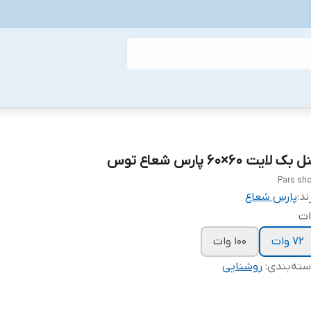
 بک لایت ۶۰×۶۰ پارس شعاع توس
Pars sh
ند:
پارس شعاع
ات
72 وات
100 وات
ته‌بندی
:
روشنایی