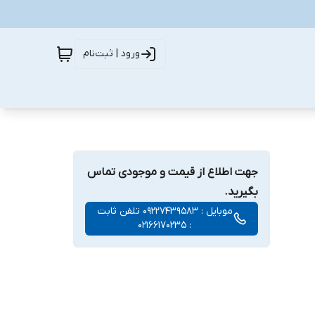
ورود | ثبت‌نام
جهت اطلاع از قیمت و موجودی تماس
بگیرید.
موبایل : 09227439583 تلفن ثابت
: 02166170235