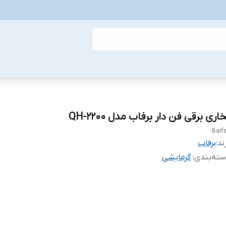
اری برقی فن دار برفاب مدل QH-2200
Barf
ند:
برفاب
ته‌بندی
:
گرمایشی