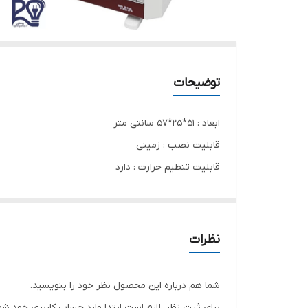
توضیحات
ابعاد : 51*25*57 سانتی متر
قابلیت نصب : زمینی
قابلیت تنظیم حرارت : دارد
تعداد المنت های جلو : 3 عدد
تعداد المنت های بالا: 1 عدد
حداکثر توان گرمایشی : 2200 وات
نظرات
ترموستات : دارد
فن : دارد
شما هم درباره این محصول نظر خود را بنویسید.
گرید انرژی : A
برای ثبت نظر، لازم است ابتدا وارد حساب کاربری خود شو