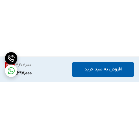
13,207,000
26
%
افزودن به سبد خرید
9,697,000
برگشت به بالا