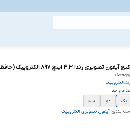
ج آیفون تصویری رندا ۴.۳ اینچ ۸۹۷ الکتروپیک (حافظه دار)
Electropi
ند:
الکتروپیک
داد واحد
یک
دو
سه
ته‌بندی
:
آیفون تصویری الکتروپیک