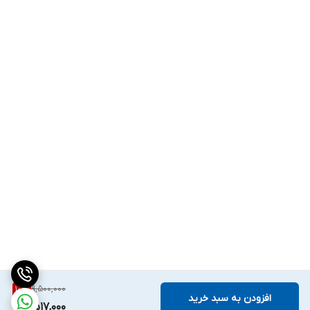
9,500,000
10
%
افزودن به سبد خرید
8,517,000