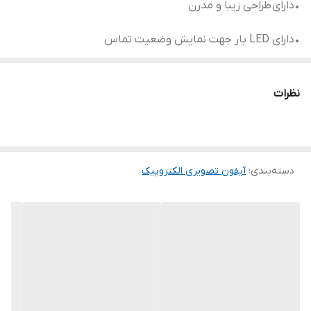
•دارای طراحی زیبا و مدرن
•دارای LED بار جهت نمایش وضعیت تماس
•قابلیت تنظیم صوت
نظرات
•دارای صفحه کلید لمسی
•قابلیت دید در شب با کیفیت بالا
دسته‌بندی
:
آیفون تصویری الکتروپیک