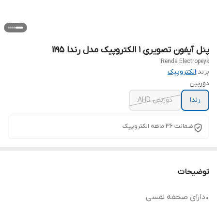
پنل آیفون تصویری 1 الکتروپیک مدل رندا 1195
Renda Electropeyk
برند:
الکتروپیک
دوربین
رندا
دوربین AHD
ضمانت 36 ماهه الکتروپیک
توضیحات
•دارای صحفه لمسی