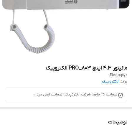
مانیتور ۴.۳ اینچ 803_PRO الکتروپیک
Electropiyk
برند:
الکتروپیک
ضمانت ۳۶ ماهه شرکت الکترکپیک+ضمانت اصل بودن
توضیحات