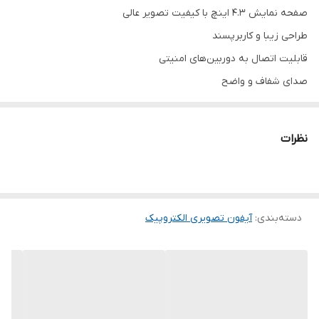
صفحه نمایش 4.3 اینچ با کیفیت تصویر عالی
طراحی زیبا و کاربرپسند
قابلیت اتصال به دوربین‌های امنیتی
صدای شفاف و واضح
مجهز به دکمه‌های لمسی برای راحتی بیشتر
امکان تنظیم صدای زنگ به صورت دلخواه
نظرات
سازگاری با سایر تجهیزات امنیتی
نصب آسان و سریع
مناسب برای منازل و محیط‌های تجاری
دسته‌بندی
:
آیفون تصویری الکتروپیک
پشتیبانی از سیستم‌های ارتباطی مختلف